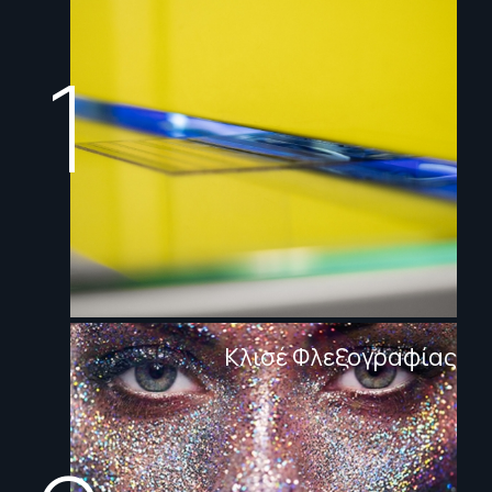
1
Κλισέ Φλεξογραφίας