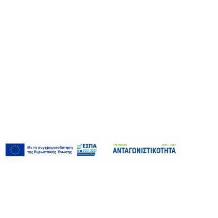
info@flexoplates.gr
+30 2310 753 550
αρχική