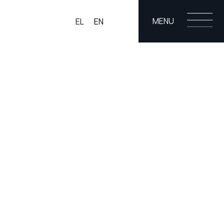
MENU
EL
EN
Σ
BLOG
ΕΠΙΚΟΙΝΩΝΙΑ
ασία
σία