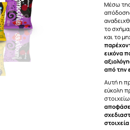
Μέσω της
απόδοσης
αναδειχθ
το σχήμα
και το μη
παρέχοντ
εικόνα π
αξιολόγη
από την 
Αυτή η π
εύκολη π
στοιχείω
αποφάσεω
σχεδιαστ
στοιχεία