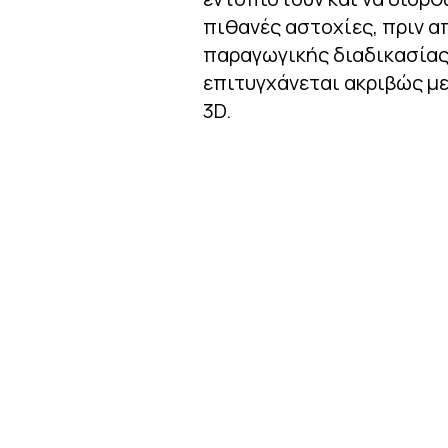
πιθανές αστοχίες, πριν α
παραγωγικής διαδικασίας
επιτυγχάνεται ακριβώς μ
3D.
επικοινωνία
αρχική
πρ
υπ
ΒΙ.ΠΕ. Θ. ΣΙΝΔΟΥ, ΟΔΟΣ
ΠΟΙΟΙ ΕΙΜΑΣΤΕ
ΚΛΙ
Α7,
ΠΙΣΤΟΠΟΙΗΣΕΙΣ
ΤΕΧ
ΚΤΙΡΙΟ ΝΟ 23
ΥΠΗ
Τ.Κ. 57022, Τ.Θ. 1372
ΔΙΑ
Τ: 2310 753 550
ΔΟΚ