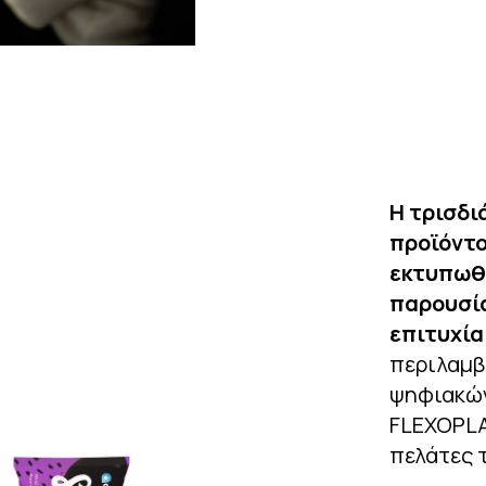
Η τρισδι
προϊόντο
εκτυπωθε
παρουσία
επιτυχία
περιλαμβ
ψηφιακών
FLEXOPLA
πελάτες 