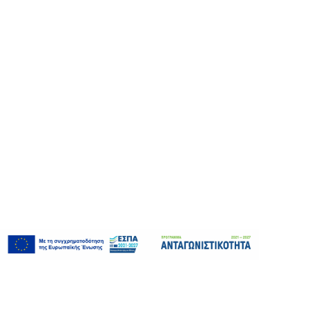
Τ. & F. : 2310 797 122
ΜΟΝ
ΣΧΕ
ΤΡΙ
info@flexoplates.gr
ΑΠΟ
FLEXOPLATE ©2026
ΠΟΛΙΤΙΚΗ COOKIES