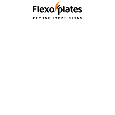
Η
ΠΡΟΪΟΝΤΑ &
ΕΦΑΡΜΟΓΕ
ΥΠΗΡΕΣΙΕΣ
αστε
Εύκαμπτη Συσκευ
Κλισέ Φλεξογραφίας
ήσεις
Ετικέτα
Τεχνολογία Bellissima
Χάρτινη Συσκευα
Υπηρεσίες Repro
Χαρτοκιβώτιο
Διαχείριση Χρώματος